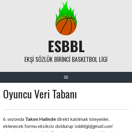
Skip
to
content
ESBBL
EKŞI SÖZLÜK BIRINCI BASKETBOL LIGI
Oyuncu Veri Tabanı
6. sezonda
Takım Halinde
direkt katılmak isteyenler,
eklenecek
formu eksiksiz doldurup ‘
esbbligi@gmail.com
‘