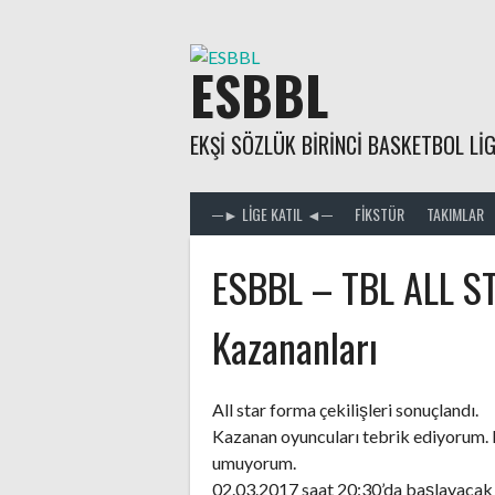
Skip
to
content
ESBBL
EKŞI SÖZLÜK BIRINCI BASKETBOL LIG
─► LIGE KATIL ◄─
FIKSTÜR
TAKIMLAR
ESBBL – TBL ALL S
Kazananları
All star forma çekilişleri sonuçlandı.
Kazanan oyuncuları tebrik ediyorum. F
umuyorum.
02.03.2017 saat 20:30’da başlayacak 