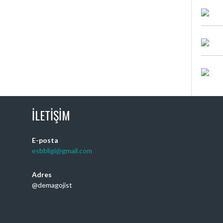
İLETIŞIM
E-posta
esbbligi@gmail.com
Adres
@demagojist