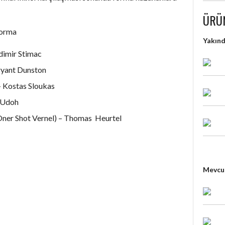
ÜRÜ
Forma
Yakın
dimir Stimac
ryant Dunston
– Kostas Sloukas
 Udoh
ner Shot Vernel) – Thomas Heurtel
Mevcut