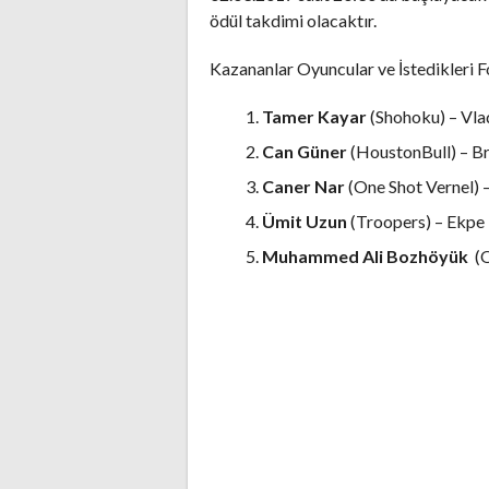
ödül takdimi olacaktır.
Kazananlar Oyuncular ve İstedikleri 
Tamer Kayar
(Shohoku) – Vla
Can Güner
(HoustonBull) – B
Caner Nar
(One Shot Vernel) 
Ümit Uzun
(Troopers) – Ekpe
Muhammed Ali Bozhöyük
(O