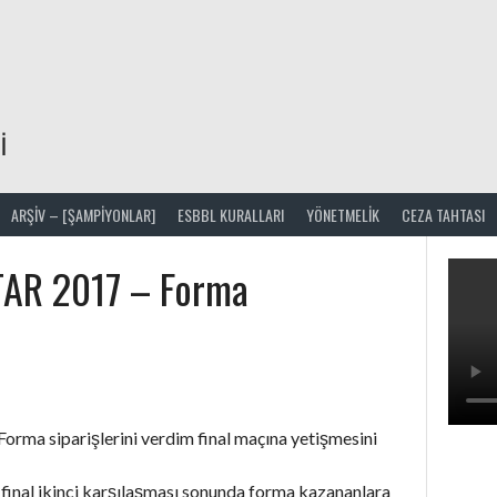
I
ARŞIV – [ŞAMPİYONLAR]
ESBBL KURALLARI
YÖNETMELIK
CEZA TAHTASI
TAR 2017 – Forma
orma siparişlerini verdim final maçına yetişmesini
final ikinci karşılaşması sonunda forma kazananlara