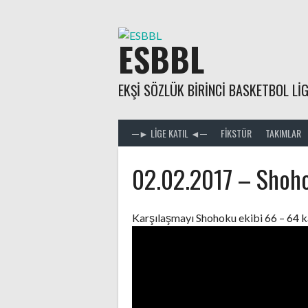
Skip
to
content
ESBBL
EKŞI SÖZLÜK BIRINCI BASKETBOL LIG
─► LIGE KATIL ◄─
FIKSTÜR
TAKIMLAR
02.02.2017 – Shoho
Karşılaşmayı Shohoku ekibi 66 – 64 k