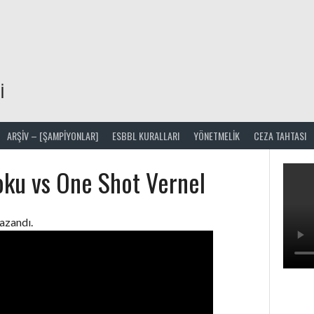
I
ARŞIV – [ŞAMPİYONLAR]
ESBBL KURALLARI
YÖNETMELIK
CEZA TAHTASI
ku vs One Shot Vernel
azandı.