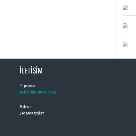
İLETIŞIM
E-posta
esbbligi@gmail.com
Adres
@demagojist