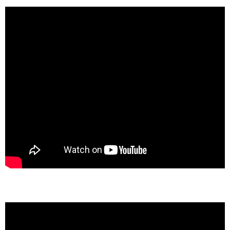
Video
oynatıcı