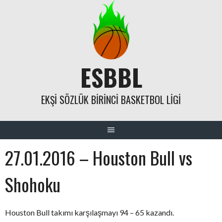
Skip
to
content
ESBBL
EKŞI SÖZLÜK BIRINCI BASKETBOL LIGI
27.01.2016 – Houston Bull vs
Shohoku
Houston Bull takımı karşılaşmayı 94 – 65 kazandı.