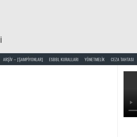
I
ARŞIV – [ŞAMPİYONLAR]
ESBBL KURALLARI
YÖNETMELIK
CEZA TAHTASI