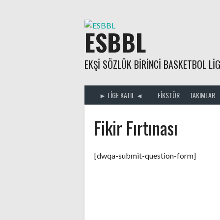
Skip
to
content
ESBBL
EKŞI SÖZLÜK BIRINCI BASKETBOL LIG
─► LIGE KATIL ◄─
FIKSTÜR
TAKIMLAR
Fikir Fırtınası
[dwqa-submit-question-form]