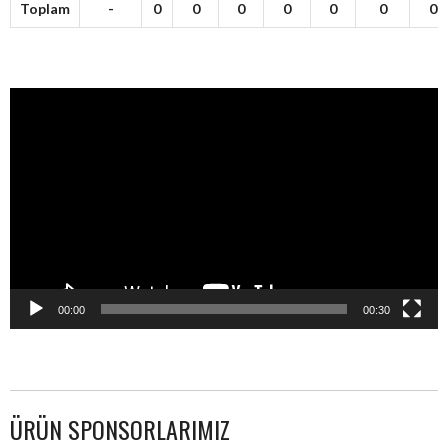
Toplam
-
0
0
0
0
0
0
0
Video
oynatıcı
00:00
00:30
ÜRÜN SPONSORLARIMIZ