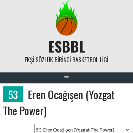
Skip
to
content
ESBBL
EKŞI SÖZLÜK BIRINCI BASKETBOL LIGI
53
Eren Ocağışen (Yozgat
The Power)