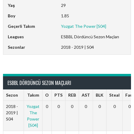
Yaş
29
Boy
1.85
Geçerli Takım
Yozgat The Power [S04]
Leagues
ESBBL Dördüncü Sezon Maçları
Sezonlar
2018 - 2019 | S04
Highdabhugha
ESBBL DÖRDÜNCÜ SEZON MAÇLARI
Sezon
Takım
O
PTS
REB
AST
BLK
Steal
Faul
2018 -
Yozgat
0
0
0
0
0
0
0
2019 |
The
S04
Power
[S04]