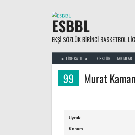
Skip
to
content
ESBBL
EKŞI SÖZLÜK BIRINCI BASKETBOL LIG
─► LIGE KATIL ◄─
FIKSTÜR
TAKIMLAR
99
Murat Kamanl
Uyruk
Konum