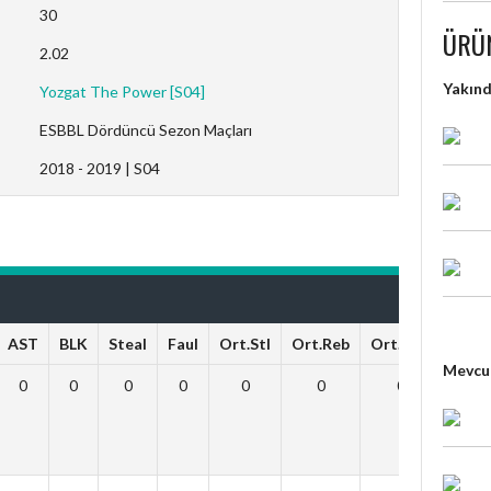
30
ÜRÜ
2.02
Yakın
Yozgat The Power [S04]
ESBBL Dördüncü Sezon Maçları
2018 - 2019 | S04
AST
BLK
Steal
Faul
Ort.Stl
Ort.Reb
Ort.Faul
Ort.A
Mevcut
0
0
0
0
0
0
0