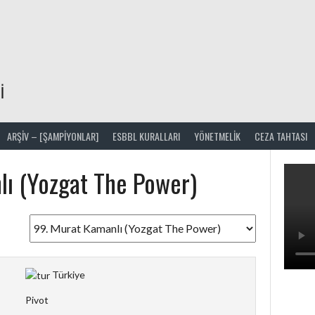
I
ARŞIV – [ŞAMPİYONLAR]
ESBBL KURALLARI
YÖNETMELIK
CEZA TAHTASI
ı (Yozgat The Power)
Türkiye
Pivot