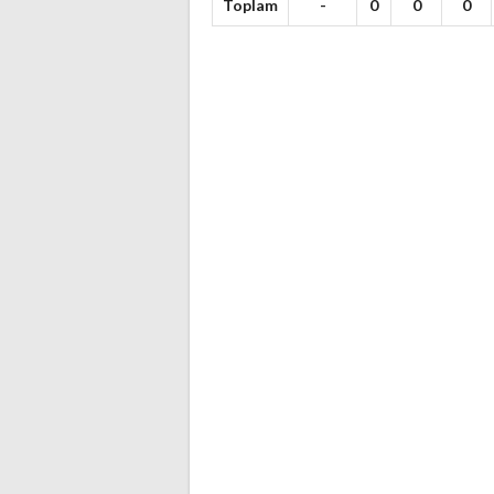
Toplam
-
0
0
0