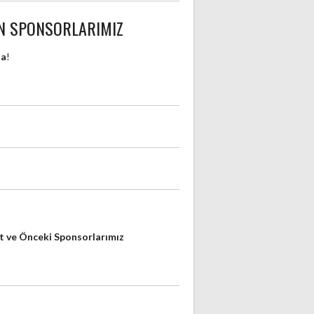
N SPONSORLARIMIZ
da
!
sist
Ort.Blok
Ort.Sayı
 ve Önceki Sponsorlarımız
0
0
0