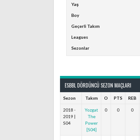
Yaş
Boy
Geçerli Takım
Leagues
Sezonlar
Myraaaad
ESBBL DÖRDÜNCÜ SEZON MAÇLARI
Sezon
Takım
O
PTS
REB
2018 -
Yozgat
0
0
0
2019 |
The
S04
Power
[S04]