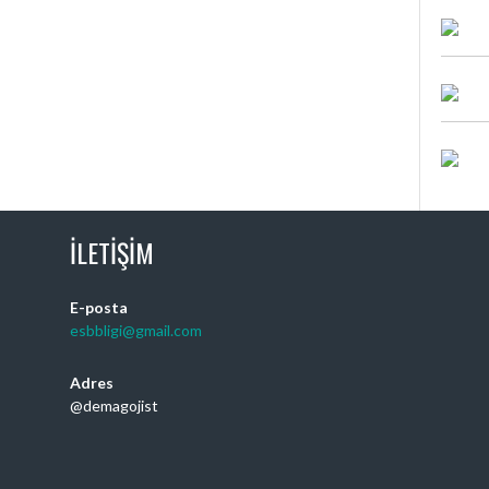
İLETIŞIM
E-posta
esbbligi@gmail.com
Adres
@demagojist