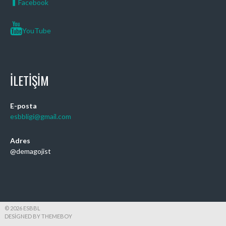
Facebook
YouTube
İLETIŞIM
E-posta
esbbligi@gmail.com
Adres
@demagojist
© 2026 ESBBL
DESIGNED BY THEMEBOY