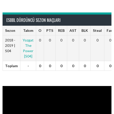
Tuncaydmr
ESBBL DÖRDÜNCÜ SEZON MAÇLARI
Sezon
Takım
O
PTS
REB
AST
BLK
Steal
Faul
2018 -
Yozgat
0
0
0
0
0
0
0
2019 |
The
S04
Power
[S04]
Toplam
-
0
0
0
0
0
0
0
Video
oynatıcı