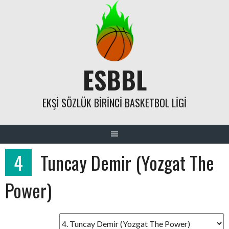
Skip
to
content
ESBBL
EKŞI SÖZLÜK BIRINCI BASKETBOL LIGI
4
Tuncay Demir (Yozgat The
Power)