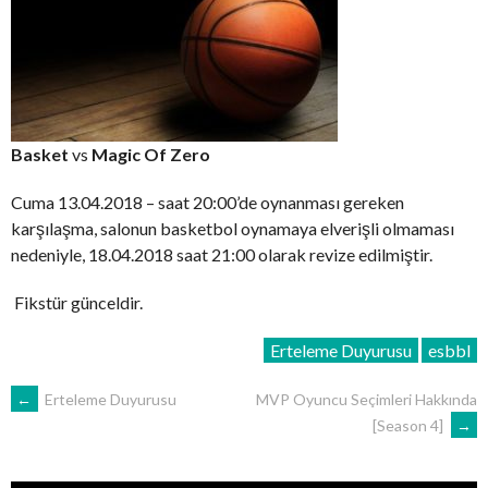
Basket
vs
Magic Of Zero
Cuma 13.04.2018 – saat 20:00’de oynanması gereken
karşılaşma, salonun basketbol oynamaya elverişli olmaması
nedeniyle, 18.04.2018 saat 21:00 olarak revize edilmiştir.
Fikstür günceldir.
Erteleme Duyurusu
esbbl
POST
←
Erteleme Duyurusu
MVP Oyuncu Seçimleri Hakkında
[Season 4]
→
NAVIGATION