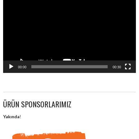
Video
oynatıcı
00:00
00:30
ÜRÜN SPONSORLARIMIZ
Yakında
!