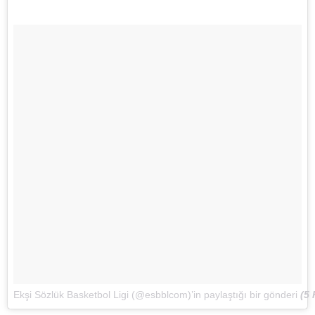
Ekşi Sözlük Basketbol Ligi (@esbblcom)’in paylaştığı bir gönderi
(
5 