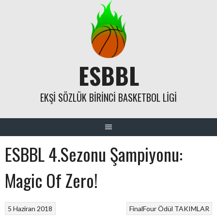
Skip
to
content
ESBBL
EKŞI SÖZLÜK BIRINCI BASKETBOL LIGI
ESBBL 4.Sezonu Şampiyonu:
Magic Of Zero!
5 Haziran 2018
FinalFour
Ödül
TAKIMLAR