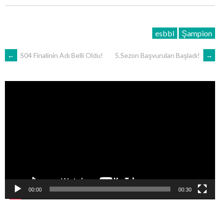
esbbl
Şampion
POST
←
S04 Finalinin Adı Belli Oldu!
5.Sezon Başvuruları Başladı!
→
NAVIGATION
Video
oynatıcı
00:00
00:30