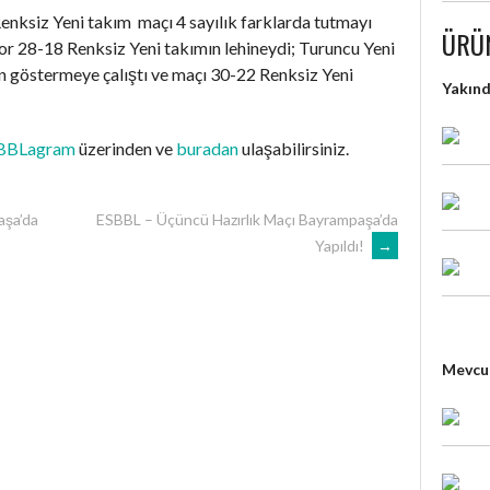
Renksiz Yeni takım maçı 4 sayılık farklarda tutmayı
ÜRÜ
kor 28-18 Renksiz Yeni takımın lehineydi; Turuncu Yeni
n göstermeye çalıştı ve maçı 30-22 Renksiz Yeni
Yakın
BBLagram
üzerinden ve
buradan
ulaşabilirsiniz.
aşa’da
ESBBL – Üçüncü Hazırlık Maçı Bayrampaşa’da
Yapıldı!
→
Mevcut