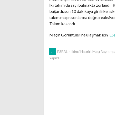
İki takım da sayı bulmakta zorlandı, 
başardı, son 10 dakikaya girilirken s
takım maçın sonlarına doğru reaksiyo
Takım kazandı.
Maçın Görüntülerine ulaşmak için
ES
POST
←
ESBBL – İkinci Hazırlık Maçı Bayramp
Yapıldı!
NAVIGATION