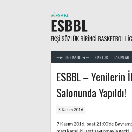
Skip
to
content
ESBBL
EKŞI SÖZLÜK BIRINCI BASKETBOL LIG
─► LIGE KATIL ◄─
FIKSTÜR
TAKIMLAR
ESBBL – Yenilerin 
Salonunda Yapıldı!
8 Kasım 2016
7 Kasım 2016, saat 21:00’de Bayrampa
maçı karşılıklı sert savunmayla geçti.