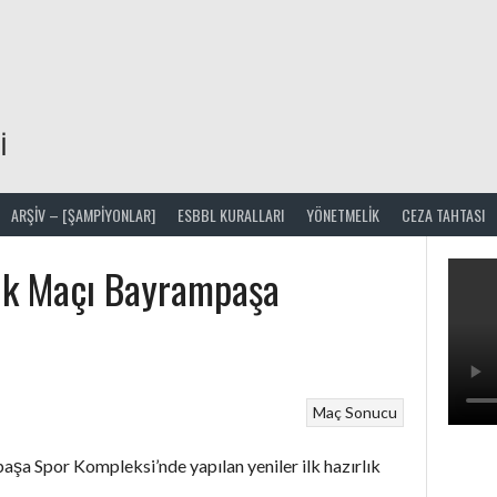
I
ARŞIV – [ŞAMPİYONLAR]
ESBBL KURALLARI
YÖNETMELIK
CEZA TAHTASI
İlk Maçı Bayrampaşa
Maç Sonucu
şa Spor Kompleksi’nde yapılan yeniler ilk hazırlık