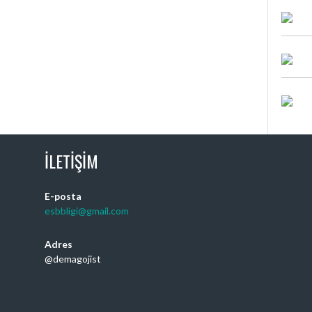
İLETIŞIM
E-posta
esbbligi@gmail.com
Adres
@demagojist