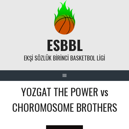
Skip
to
content
ESBBL
EKŞI SÖZLÜK BIRINCI BASKETBOL LIGI
YOZGAT THE POWER vs
CHOROMOSOME BROTHERS