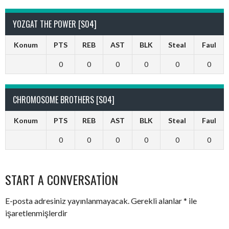
YOZGAT THE POWER [S04]
Konum
PTS
REB
AST
BLK
Steal
Faul
0
0
0
0
0
0
CHROMOSOME BROTHERS [S04]
Konum
PTS
REB
AST
BLK
Steal
Faul
0
0
0
0
0
0
START A CONVERSATION
E-posta adresiniz yayınlanmayacak.
Gerekli alanlar
*
ile
işaretlenmişlerdir