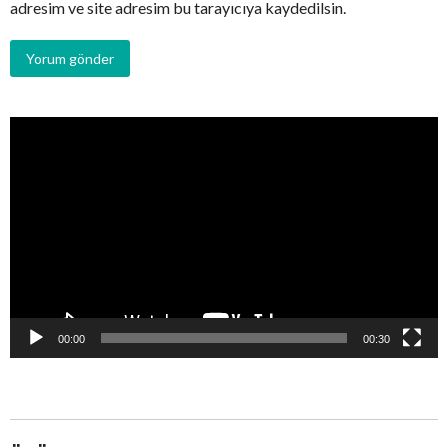
adresim ve site adresim bu tarayıcıya kaydedilsin.
Video
oynatıcı
00:00
00:30