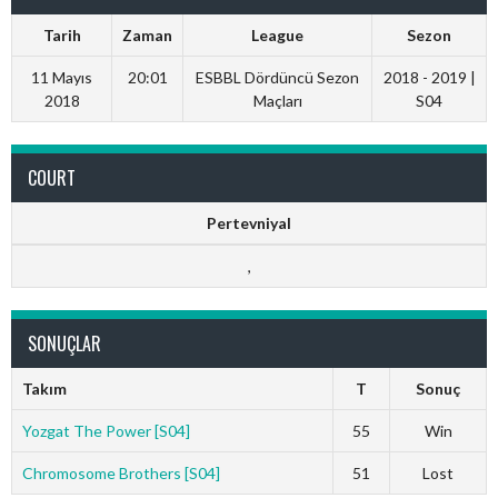
Tarih
Zaman
League
Sezon
11 Mayıs
20:01
ESBBL Dördüncü Sezon
2018 - 2019 |
2018
Maçları
S04
COURT
Pertevniyal
,
SONUÇLAR
Takım
T
Sonuç
Yozgat The Power [S04]
55
Win
Chromosome Brothers [S04]
51
Lost