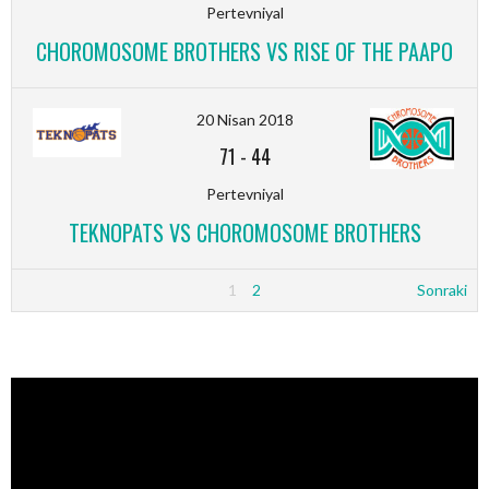
Pertevniyal
CHOROMOSOME BROTHERS VS RISE OF THE PAAPO
20 Nisan 2018
71
-
44
Pertevniyal
TEKNOPATS VS CHOROMOSOME BROTHERS
1
2
Sonraki
Video
oynatıcı