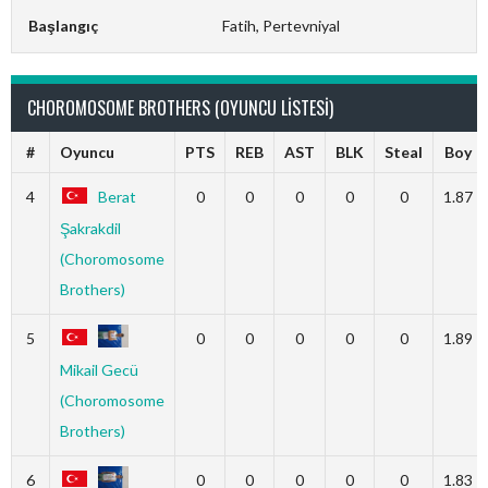
Başlangıç
Fatih, Pertevniyal
CHOROMOSOME BROTHERS (OYUNCU LISTESI)
#
Oyuncu
PTS
REB
AST
BLK
Steal
Boy
4
Berat
0
0
0
0
0
1.87
Şakrakdil
(Choromosome
Brothers)
5
0
0
0
0
0
1.89
Mikail Gecü
(Choromosome
Brothers)
6
0
0
0
0
0
1.83