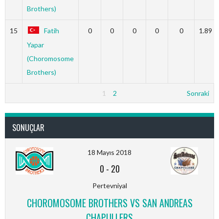
Brothers)
15
Fatih
0
0
0
0
0
1.89
Yapar
(Choromosome
Brothers)
1
2
Sonraki
SONUÇLAR
18 Mayıs 2018
0
-
20
Pertevniyal
CHOROMOSOME BROTHERS VS SAN ANDREAS
CHAPULLERS