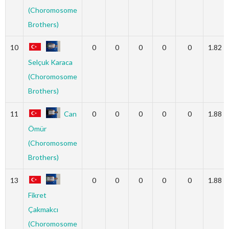
(Choromosome
Brothers)
10
0
0
0
0
0
1.82
Selçuk Karaca
(Choromosome
Brothers)
11
Can
0
0
0
0
0
1.88
Ömür
(Choromosome
Brothers)
13
0
0
0
0
0
1.88
Fikret
Çakmakcı
(Choromosome