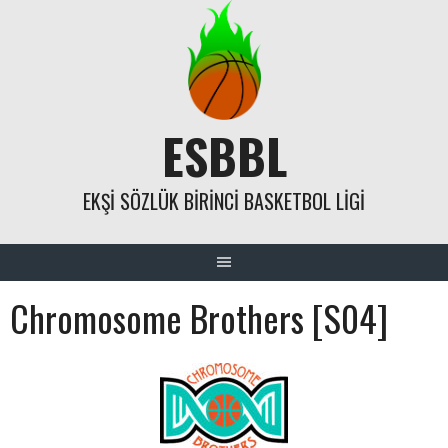
Skip
to
content
ESBBL
EKŞI SÖZLÜK BIRINCI BASKETBOL LIGI
Chromosome Brothers [S04]