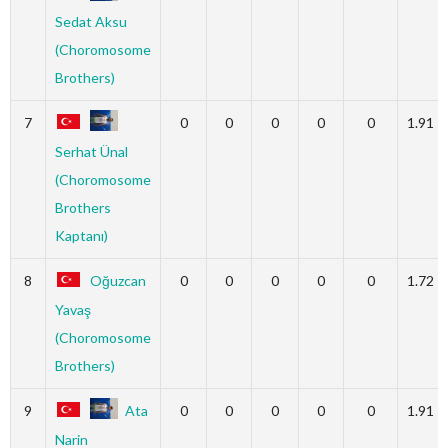
Sedat Aksu
(Choromosome
Brothers)
7
0
0
0
0
0
1.91
Serhat Ünal
(Choromosome
Brothers
Kaptanı)
8
Oğuzcan
0
0
0
0
0
1.72
Yavaş
(Choromosome
Brothers)
9
Ata
0
0
0
0
0
1.91
Narin