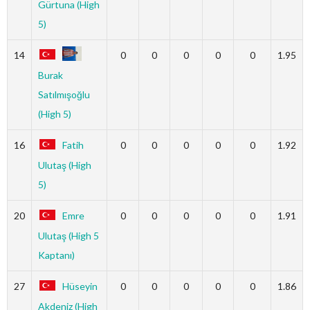
Gürtuna (High
5)
14
0
0
0
0
0
1.95
Burak
Satılmışoğlu
(High 5)
16
Fatih
0
0
0
0
0
1.92
Ulutaş (High
5)
20
Emre
0
0
0
0
0
1.91
Ulutaş (High 5
Kaptanı)
27
Hüseyin
0
0
0
0
0
1.86
Akdeniz (High