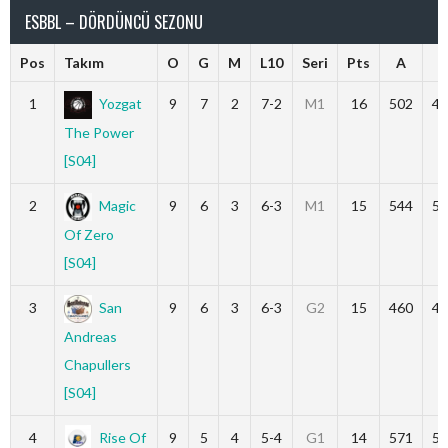
ESBBL – DÖRDÜNCÜ SEZONU
Pos
Takım
O
G
M
L10
Seri
Pts
A
1
Yozgat
9
7
2
7-2
M1
16
502
43
The Power
[S04]
2
Magic
9
6
3
6-3
M1
15
544
51
Of Zero
[S04]
3
San
9
6
3
6-3
G2
15
460
43
Andreas
Chapullers
[S04]
4
Rise Of
9
5
4
5-4
G1
14
571
51