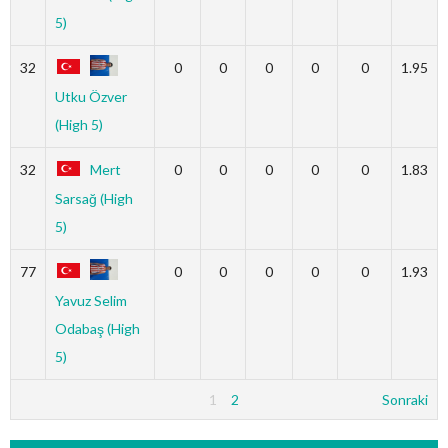
5)
32
0
0
0
0
0
1.95
Utku Özver
(High 5)
32
Mert
0
0
0
0
0
1.83
Sarsağ (High
5)
77
0
0
0
0
0
1.93
Yavuz Selim
Odabaş (High
5)
1
2
Sonraki