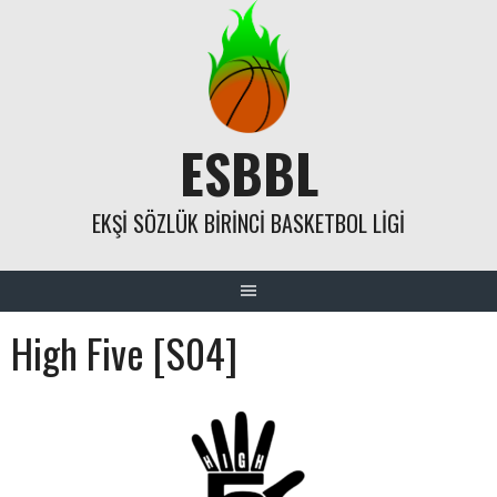
Skip
to
content
ESBBL
EKŞI SÖZLÜK BIRINCI BASKETBOL LIGI
High Five [S04]