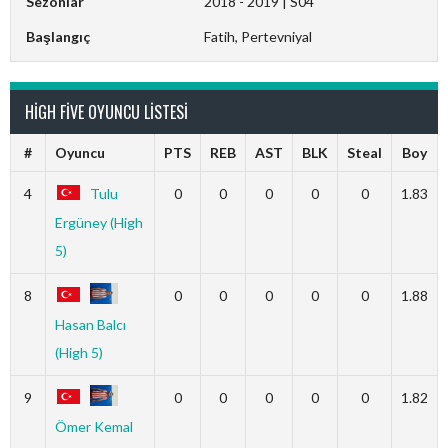
Sezonlar
2018 - 2019 | S04
Başlangıç
Fatih, Pertevniyal
HIGH FIVE OYUNCU LISTESI
#
Oyuncu
PTS
REB
AST
BLK
Steal
Boy
4
Tulu
0
0
0
0
0
1.83
Ergüney (High
5)
8
0
0
0
0
0
1.88
Hasan Balcı
(High 5)
9
0
0
0
0
0
1.82
Ömer Kemal