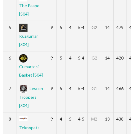
The Paapo
[S04]
5
9
5
4
5-4
G2
14
479
46
Kuzgunlar
[S04]
6
9
5
4
5-4
G2
14
420
40
Cumartesi
Basket [S04]
7
Lescon
9
5
4
5-4
G1
14
466
45
Troopers
[S04]
8
9
4
5
4-5
M2
13
438
43
Teknopats