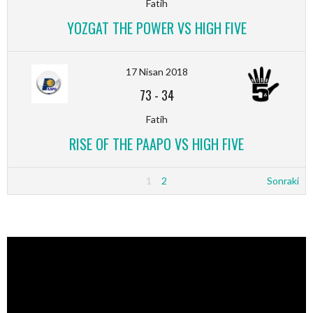
Fatih
YOZGAT THE POWER VS HIGH FIVE
17 Nisan 2018
73
-
34
Fatih
RISE OF THE PAAPO VS HIGH FIVE
1
2
Sonraki
Video
oynatıcı