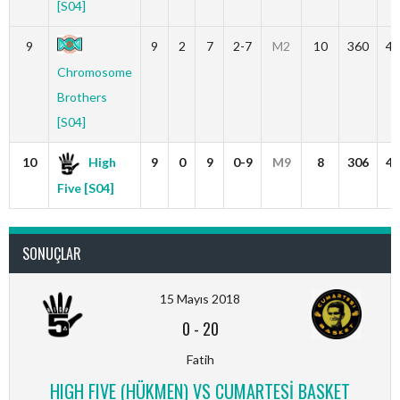
[S04]
9
9
2
7
2-7
M2
10
360
45
Chromosome
Brothers
[S04]
10
High
9
0
9
0-9
M9
8
306
43
Five [S04]
SONUÇLAR
15 Mayıs 2018
0
-
20
Fatih
HIGH FIVE (HÜKMEN) VS CUMARTESİ BASKET