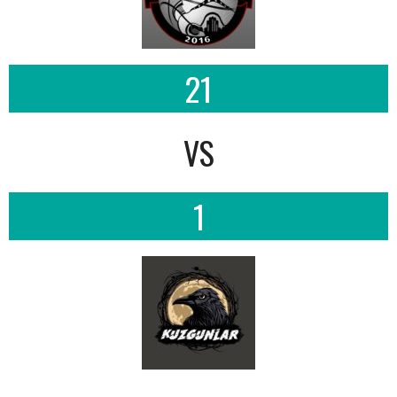
21
VS
1