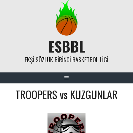
Skip
to
content
ESBBL
EKŞI SÖZLÜK BIRINCI BASKETBOL LIGI
TROOPERS vs KUZGUNLAR