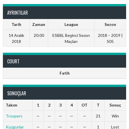
AYRINTILAR
Tarih
Zaman
League
Sezon
14 Aralık
20:00
ESBBL Beşinci Sezon
2018 – 2019 |
2018
Maçları
S05
COURT
Fatih
SONUÇLAR
Takım
1
2
3
4
OT
T
Sonuç
Troopers
—
—
—
—
—
21
Win
Kuzgunlar
—
—
—
—
—
1
Lost