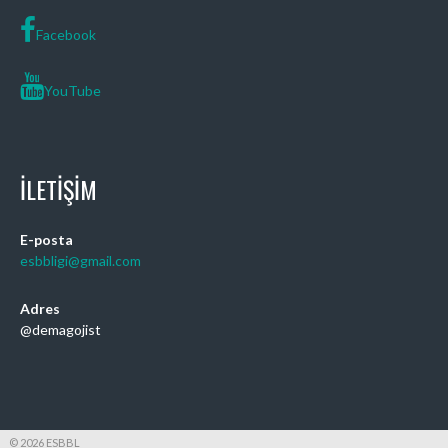
Facebook
YouTube
İLETIŞIM
E-posta
esbbligi@gmail.com
Adres
@demagojist
© 2026 ESBBL