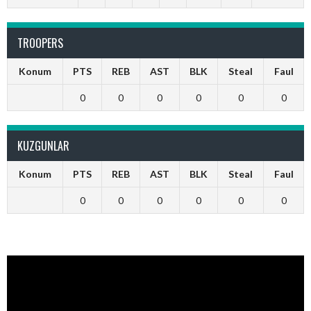
TROOPERS
Konum
PTS
REB
AST
BLK
Steal
Faul
0
0
0
0
0
0
KUZGUNLAR
Konum
PTS
REB
AST
BLK
Steal
Faul
0
0
0
0
0
0
Video
oynatıcı