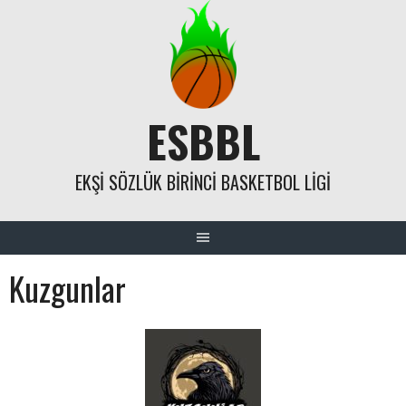
Skip
to
content
ESBBL
EKŞI SÖZLÜK BIRINCI BASKETBOL LIGI
Kuzgunlar