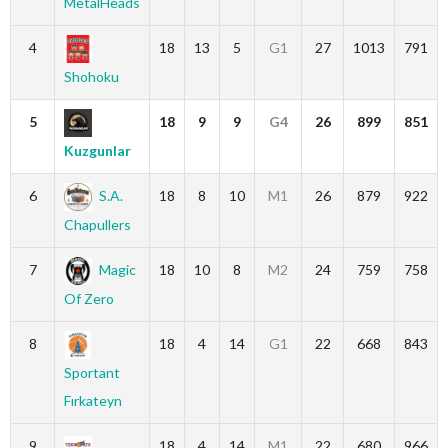
MetalHeads
4
18
13
5
G1
27
1013
791
Shohoku
5
18
9
9
G4
26
899
851
Kuzgunlar
6
S.A.
18
8
10
M1
26
879
922
Chapullers
7
Magic
18
10
8
M2
24
759
758
Of Zero
8
18
4
14
G1
22
668
843
Sportant
Fırkateyn
9
18
4
14
M1
22
680
966