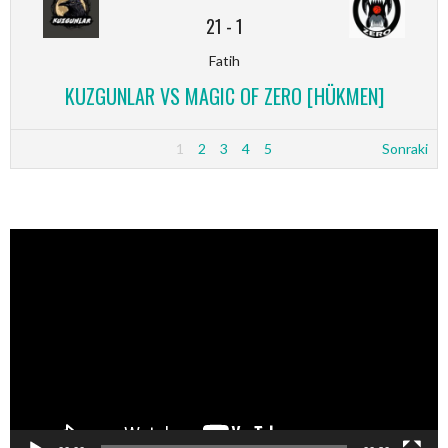
21
-
1
Fatih
KUZGUNLAR VS MAGIC OF ZERO [HÜKMEN]
1
2
3
4
5
Sonraki
Video
oynatıcı