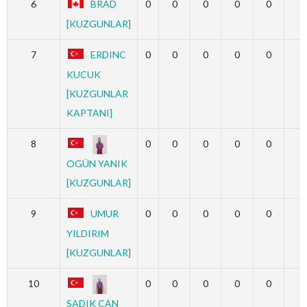
6
BRAD
0
0
0
0
0
0
[KUZGUNLAR]
7
ERDINC
0
0
0
0
0
0
KUCUK
[KUZGUNLAR
KAPTANI]
8
0
0
0
0
0
0
OGÜN YANIK
[KUZGUNLAR]
9
UMUR
0
0
0
0
0
0
YILDIRIM
[KUZGUNLAR]
10
0
0
0
0
0
0
SADIK CAN