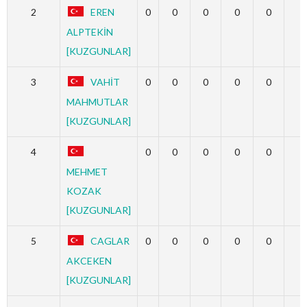
2
EREN
0
0
0
0
0
0
ALPTEKİN
[KUZGUNLAR]
3
VAHİT
0
0
0
0
0
0
MAHMUTLAR
[KUZGUNLAR]
4
0
0
0
0
0
0
MEHMET
KOZAK
[KUZGUNLAR]
5
CAGLAR
0
0
0
0
0
0
AKCEKEN
[KUZGUNLAR]