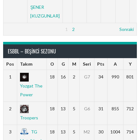
ŞENER
[KUZGUNLAR]
1
2
Sonraki
ESBBL – BEŞINCI SEZONU
Pos
Takım
O
G
M
Seri
Pts
A
Y
1
18
16
2
G7
34
990
801
Yozgat The
Power
2
18
13
5
G6
31
855
712
Troopers
3
TG
18
13
5
M2
30
1004
714