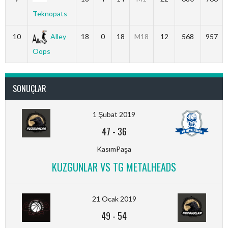
Teknopats
10
Alley
18
0
18
M18
12
568
957
Oops
SONUÇLAR
1 Şubat 2019
47
-
36
KasımPaşa
KUZGUNLAR VS TG METALHEADS
21 Ocak 2019
49
-
54