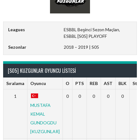
Leagues
ESBBL Beşinci Sezon Maçları,
ESBBL [S05] PLAYOFF
Sezonlar
2018 – 2019 | S05
[S05] KUZGUNLAR OYUNCU LISTESI
Sıralama
Oyuncu
O
PTS
REB
AST
BLK
Ste
1
0
0
0
0
0
0
MUSTAFA
KEMAL
GUNDOGDU
[KUZGUNLAR]