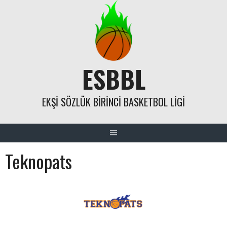
Skip
to
content
ESBBL
EKŞI SÖZLÜK BIRINCI BASKETBOL LIGI
Teknopats