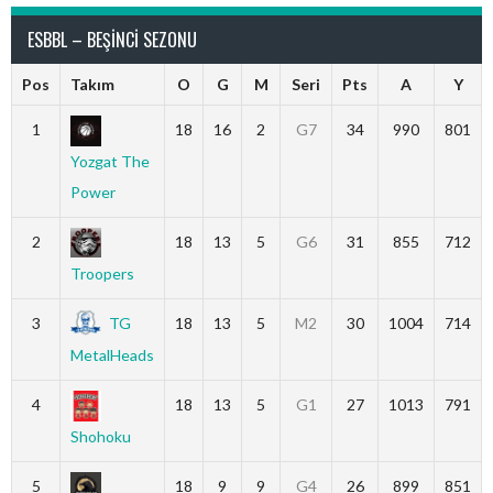
ESBBL – BEŞINCI SEZONU
Pos
Takım
O
G
M
Seri
Pts
A
Y
1
18
16
2
G7
34
990
801
Yozgat The
Power
2
18
13
5
G6
31
855
712
Troopers
3
TG
18
13
5
M2
30
1004
714
MetalHeads
4
18
13
5
G1
27
1013
791
Shohoku
5
18
9
9
G4
26
899
851