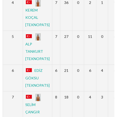
4
7
36
0
2
1
9
KEREM
KOÇAL
[TEKNOPATS]
5
7
27
0
11
0
6
ALP
TANKURT
[TEKNOPATS]
6
EDİZ
6
21
0
6
4
6
GÖKSU
[TEKNOPATS]
7
8
18
0
4
3
5
SELİM
ÇANGIR