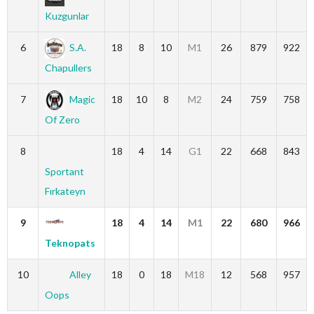
Kuzgunlar
6
S.A.
18
8
10
M1
26
879
922
Chapullers
7
Magic
18
10
8
M2
24
759
758
Of Zero
8
18
4
14
G1
22
668
843
Sportant
Fırkateyn
9
18
4
14
M1
22
680
966
Teknopats
10
Alley
18
0
18
M18
12
568
957
Oops