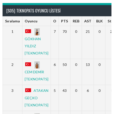
[S05] TEKNOPATS OYUNCU LISTESI
Sıralama
Oyuncu
O
PTS
REB
AST
BLK
Ste
1
7
70
0
21
0
2
GÖKHAN
YILDIZ
[TEKNOPATS]
2
6
50
0
13
0
7
CEM DEMİR
[TEKNOPATS]
3
ATAKAN
5
43
0
6
0
8
GEÇKO
[TEKNOPATS]