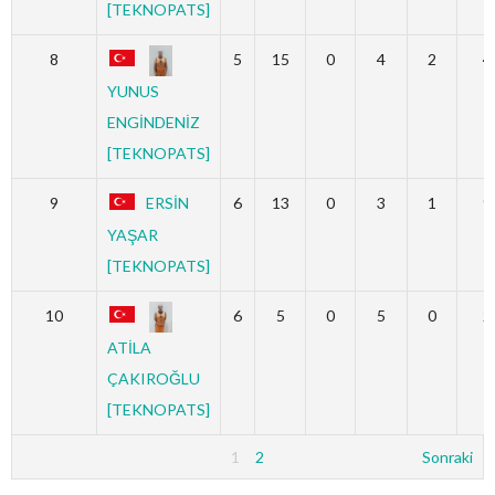
[TEKNOPATS]
8
5
15
0
4
2
4
YUNUS
ENGİNDENİZ
[TEKNOPATS]
9
ERSİN
6
13
0
3
1
9
YAŞAR
[TEKNOPATS]
10
6
5
0
5
0
2
ATİLA
ÇAKIROĞLU
[TEKNOPATS]
1
2
Sonraki