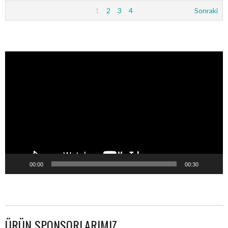
1
2
3
4
Sonraki
Video
oynatıcı
00:00
00:30
ÜRÜN SPONSORLARIMIZ