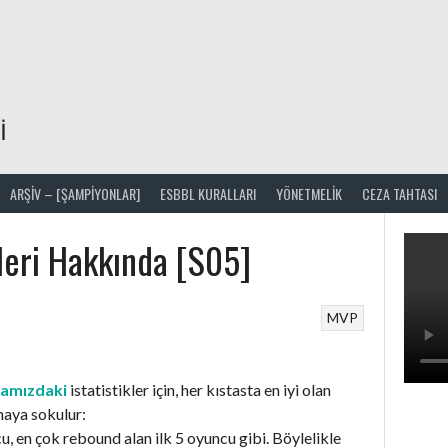
I
ARŞIV – [ŞAMPİYONLAR]
ESBBL KURALLARI
YÖNETMELIK
CEZA TAHTASI
eri Hakkında [S05]
MVP
famızdaki
istatistikler için, her kıstasta en iyi olan
maya sokulur:
u, en çok rebound alan ilk 5 oyuncu gibi. Böylelikle