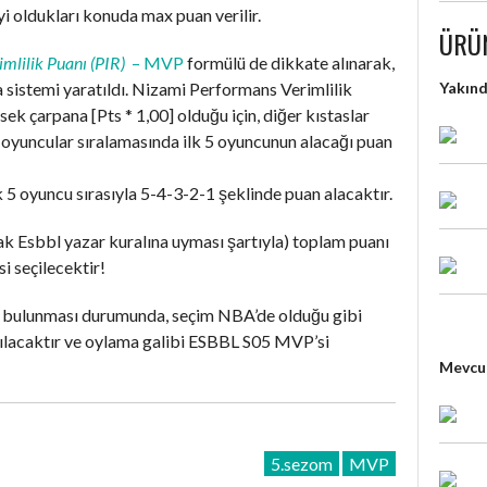
iyi oldukları konuda max puan verilir.
ÜRÜ
mlilik Puanı (PIR)
– MVP
formülü de dikkate alınarak,
Yakın
sistemi yaratıldı. Nizami Performans Verimlilik
k çarpana [Pts * 1,00] olduğu için, diğer kıstaslar
n oyuncular sıralamasında ilk 5 oyuncunun alacağı puan
k 5 oyuncu sırasıyla 5-4-3-2-1 şeklinde puan alacaktır.
 Esbbl yazar kuralına uyması şartıyla) toplam puanı
‘si seçilecektir!
cu bulunması durumunda, seçim NBA’de olduğu gibi
ılacaktır ve oylama galibi ESBBL S05 MVP’si
Mevcut
5.sezom
MVP