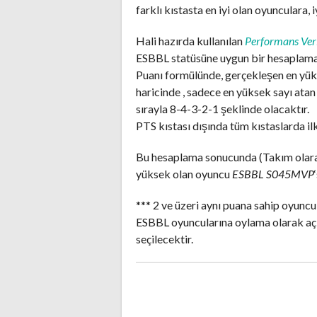
farklı kıstasta en iyi olan oyunculara, 
Hali hazırda kullanılan
Performans Veri
ESBBL statüsüne uygun bir hesaplama 
Puanı formülünde, gerçekleşen en yükse
haricinde , sadece en yüksek sayı ata
sırayla 8-4-3-2-1 şeklinde olacaktır.
PTS kıstası dışında tüm kıstaslarda il
Bu hesaplama sonucunda (Takım olarak
yüksek olan oyuncu
ESBBL S045MVP
*** 2 ve üzeri aynı puana sahip oyun
ESBBL oyuncularına oylama olarak aç
seçilecektir.