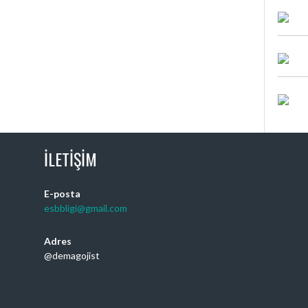
İLETIŞIM
E-posta
esbbligi@gmail.com
Adres
@demagojist