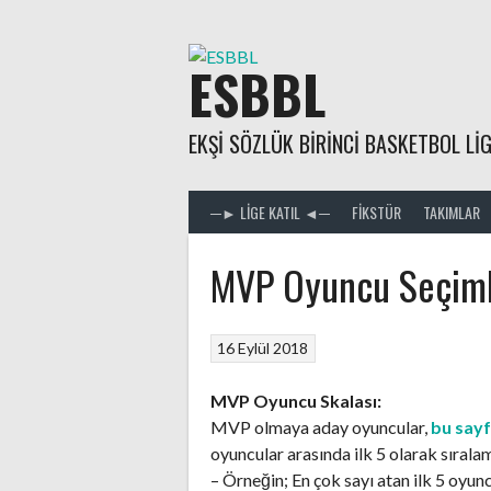
Skip
to
content
ESBBL
EKŞI SÖZLÜK BIRINCI BASKETBOL LIG
─► LIGE KATIL ◄─
FIKSTÜR
TAKIMLAR
MVP Oyuncu Seçiml
16 Eylül 2018
MVP Oyuncu Skalası:
MVP olmaya aday oyuncular,
bu say
oyuncular arasında ilk 5 olarak sırala
– Örneğin; En çok sayı atan ilk 5 oyunc