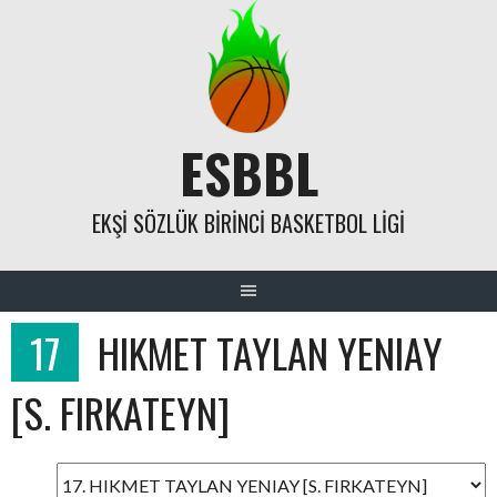
Skip
to
content
ESBBL
EKŞI SÖZLÜK BIRINCI BASKETBOL LIGI
17
HIKMET TAYLAN YENIAY
[S. FIRKATEYN]