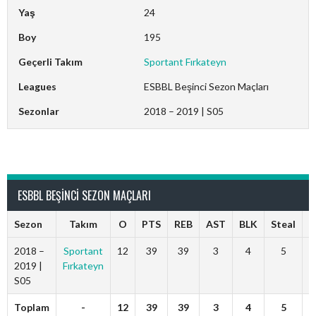
Yaş
24
Boy
195
Geçerli Takım
Sportant Fırkateyn
Leagues
ESBBL Beşinci Sezon Maçları
Sezonlar
2018 – 2019 | S05
kwadwo (çaylak)
ESBBL BEŞINCI SEZON MAÇLARI
Sezon
Takım
O
PTS
REB
AST
BLK
Steal
F
2018 –
Sportant
12
39
39
3
4
5
2019 |
Fırkateyn
S05
Toplam
-
12
39
39
3
4
5