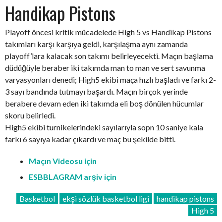
Handikap Pistons
Playoff öncesi kritik mücadelede High 5 vs Handikap Pistons
takımları karşı karşıya geldi, karşılaşma aynı zamanda
playoff’lara kalacak son takımı belirleyecekti. Maçın başlama
düdüğüyle beraber iki takımda man to man ve sert savunma
varyasyonları denedi; High5 ekibi maça hızlı başladı ve farkı 2-
3 sayı bandında tutmayı başardı. Maçın birçok yerinde
berabere devam eden iki takımda eli boş dönülen hücumlar
skoru belirledi.
High5 ekibi turnikelerindeki sayılarıyla sopn 10 saniye kala
farkı 6 sayıya kadar çıkardı ve maç bu şekilde bitti.
Maçın Videosu için
ESBBLAGRAM arşiv için
Basketbol
ekşi sözlük basketbol ligi
handikap pistons
High 5