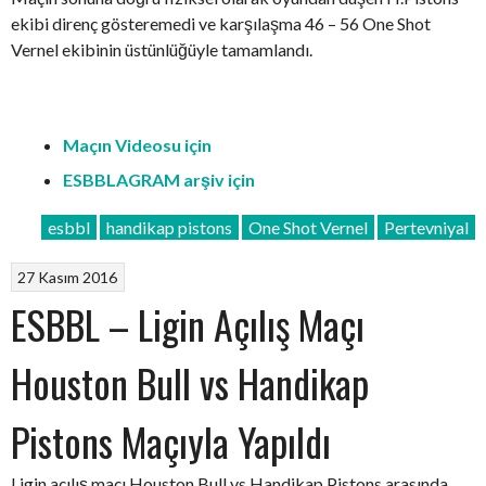
ekibi direnç gösteremedi ve karşılaşma 46 – 56 One Shot
Vernel ekibinin üstünlüğüyle tamamlandı.
Maçın Videosu için
ESBBLAGRAM arşiv için
esbbl
handikap pistons
One Shot Vernel
Pertevniyal
27 Kasım 2016
ESBBL – Ligin Açılış Maçı
Houston Bull vs Handikap
Pistons Maçıyla Yapıldı
Ligin açılış maçı Houston Bull vs Handikap Pistons arasında