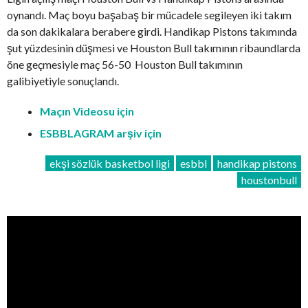
oynandı. Maç boyu başabaş bir mücadele segileyen iki takım
da son dakikalara berabere girdi. Handikap Pistons takımında
şut yüzdesinin düşmesi ve Houston Bull takımının ribaundlarda
öne geçmesiyle maç 56-50 Houston Bull takımının
galibiyetiyle sonuçlandı.
Maçın Videosu için
ESBBLAGRAM arşiv için
ekşi sözlük basketbol ligi
esbbl
handikap pistons
houstonbull
Video
oynatıcı