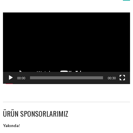
NAVIGATION
Video
oynatıcı
00:00
00:30
ÜRÜN SPONSORLARIMIZ
Yakında
!