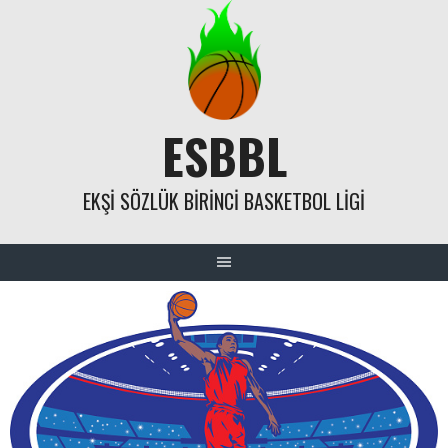
Skip
to
content
ESBBL
EKŞI SÖZLÜK BIRINCI BASKETBOL LIGI