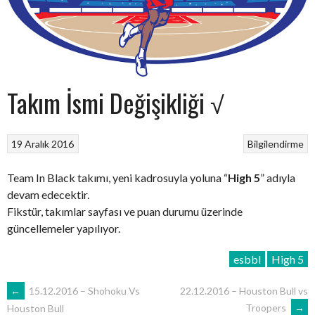
Takım İsmi Değişikliği √
19 Aralık 2016
Bilgilendirme
Team In Black takımı, yeni kadrosuyla yoluna “
High 5
” adıyla
devam edecektir.
Fikstür, takımlar sayfası ve puan durumu üzerinde
güncellemeler yapılıyor.
esbbl
High 5
POST
←
15.12.2016 – Shohoku Vs
22.12.2016 – Houston Bull vs
Troopers
→
Houston Bull