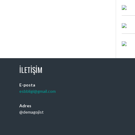
İLETIŞIM
E-posta
esbbligi@gmail.com
Adres
@demagojist