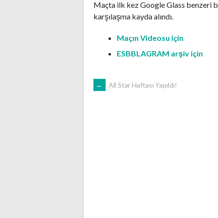
Maçta ilk kez Google Glass benzeri b
karşılaşma kayda alındı.
Maçın Videosu için
ESBBLAGRAM arşiv için
POST
←
All Star Haftası Yapıldı!
NAVIGATION