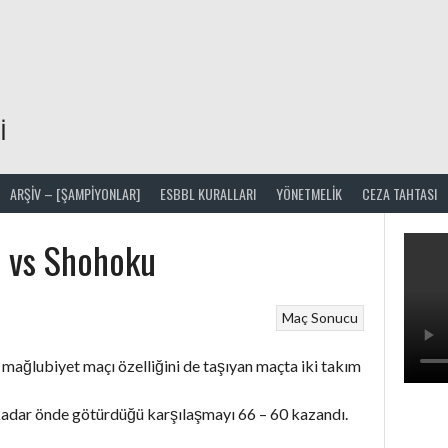
I
ARŞIV – [ŞAMPİYONLAR]
ESBBL KURALLARI
YÖNETMELIK
CEZA TAHTASI
5 vs Shohoku
Maç Sonucu
k mağlubiyet maçı özelliğini de taşıyan maçta iki takım
adar önde götürdüğü karşılaşmayı 66 – 60 kazandı.