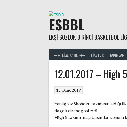
Skip
to
content
ESBBL
EKŞI SÖZLÜK BIRINCI BASKETBOL LIG
─► LIGE KATIL ◄─
FIKSTÜR
TAKIMLAR
12.01.2017 – High 
15 Ocak 2017
Yenilgisiz Shohoku takımının aldığı il
da çok direnç gösterdi.
High 5 takımı maçı başından sonuna k