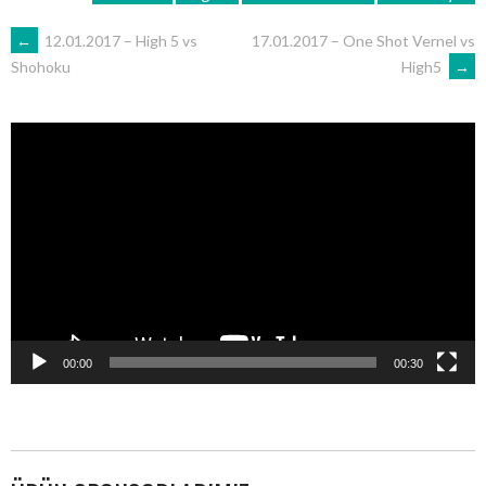
POST
←
12.01.2017 – High 5 vs
17.01.2017 – One Shot Vernel vs
High5
→
Shohoku
NAVIGATION
Video
oynatıcı
00:00
00:30