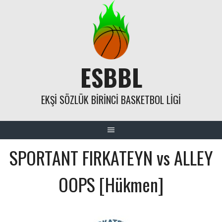
Skip
to
content
ESBBL
EKŞI SÖZLÜK BIRINCI BASKETBOL LIGI
SPORTANT FIRKATEYN vs ALLEY
OOPS [Hükmen]