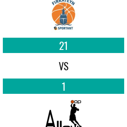
21
VS
1