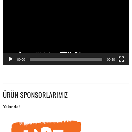
oynatıcı
00:00
00:30
ÜRÜN SPONSORLARIMIZ
Yakında
!