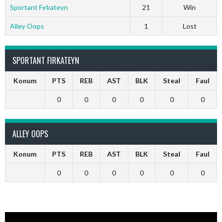
Sportant Fırkateyn
21
Win
Alley Oops
1
Lost
SPORTANT FIRKATEYN
Konum
PTS
REB
AST
BLK
Steal
Faul
0
0
0
0
0
0
ALLEY OOPS
Konum
PTS
REB
AST
BLK
Steal
Faul
0
0
0
0
0
0
Video